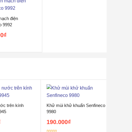
mạch điện
o 9992
00
₫
ớc trên kính
Khử mùi khử khuẩn Senfineco
945
9980
₫
190.000
₫