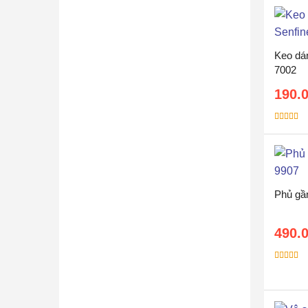
Keo dá
7002
190.
Được xếp
hạng
5.00
sao
Phủ gầ
490.
Được xếp
hạng
5.00
sao