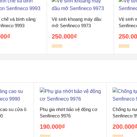
 chế và bình xăng
Vệ sinh khoang máy dầu
Vệ sinh 
nfineco 9993
mỡ Senfineco 9973
Senfinec
000
₫
250.000
₫
250.0
Được xếp
Được xếp
5
hạng
5.00
5
hạng
5.00
5
sao
sao
 cao su cửa ô
Phụ gia nhớt bảo vệ động cơ
Chống tụ nư
90
Senfineco 9976
Senfineco 9
190.000
₫
200.000