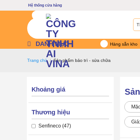
Bỏ
Hệ thống cửa hàng
qua
nội
Tìm
dung
kiế
DANH MỤC
Hàng sẵn kho
Trang chủ
/
Sản phẩm bảo trì - sửa chữa
Khoảng giá
Sản
Mặc
Thương hiệu
Giá
Senfineco
47