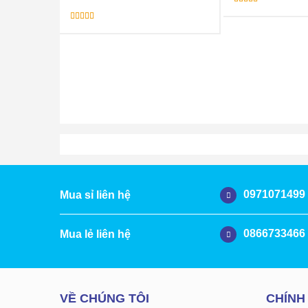
Được xếp
hạng
5.00
5
sao
Được xếp
hạng
5.00
5
sao
0971071499
Mua sỉ liên hệ
0866733466
Mua lẻ liên hệ
VỀ CHÚNG TÔI
CHÍNH