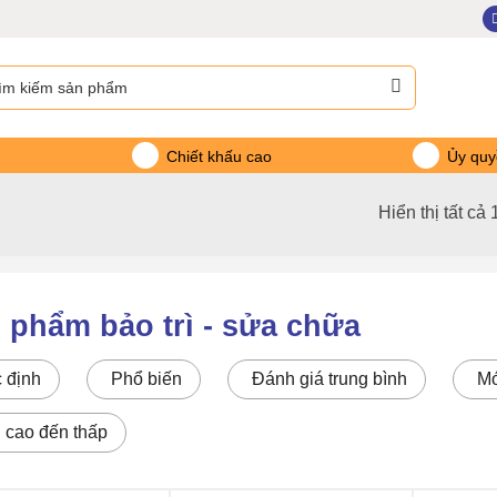
m:
Chiết khấu cao
Ủy quy
Hiển thị tất cả 
 phẩm bảo trì - sửa chữa
 định
Phổ biến
Đánh giá trung bình
Mớ
: cao đến thấp