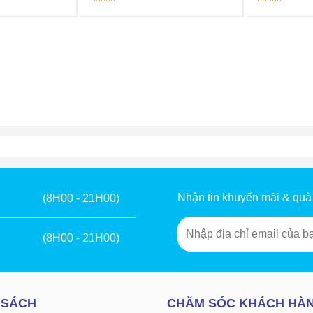
Được xếp
Được xếp
hạng
5.00
5
hạng
5.00
5
sao
sao
Nhận tin khuyến mãi & quà
(8H00 - 21H00)
(8H00 - 21H00)
 SÁCH
CHĂM SÓC KHÁCH HÀ