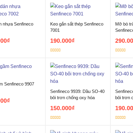
n nhựa Senfineco
Keo gắn sắt thép Senfineco
Mỡ bò tr
7001
Senfinec
000
₫
190.000
₫
290.0
Được xếp
Được xếp
5
hạng
5.00
5
hạng
5.00
5
sao
sao
m Senfineco 9907
Senfineco 9939: Dầu SO-40
Senfinec
bôi trơn chống oxy hóa
bôi trơn
000
₫
150.000
₫
190.0
5
Được xếp
Được xếp
hạng
5.00
5
hạng
5.00
5
sao
sao