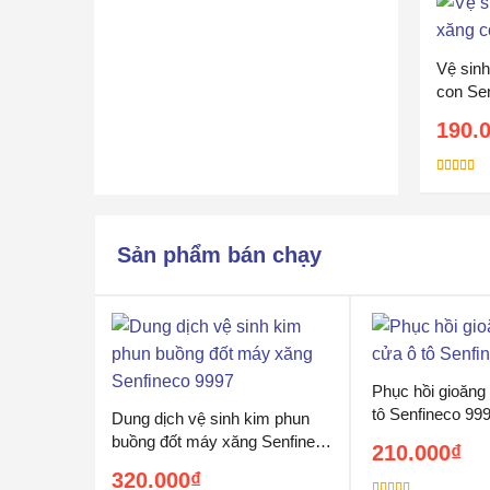
Vệ sinh
con Se
190.
Được xếp
hạng
5.00
sao
Sản phẩm bán chạy
Phục hồi gioăng
tô Senfineco 99
Dung dịch vệ sinh kim phun
buồng đốt máy xăng Senfineco
210.000
₫
9997
320.000
₫