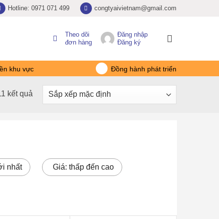
Hotline: 0971 071 499
congtyaivietnam@gmail.com
Theo dõi
Đăng nhập
đơn hàng
Đăng ký
ền khu vực
Đồng hành phát triển
11 kết quả
i nhất
Giá: thấp đến cao