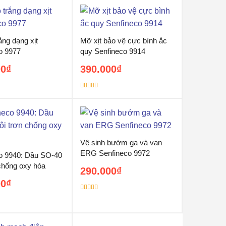
ắng dạng xịt
Mỡ xịt bảo vệ cực bình ắc
o 9977
quy Senfineco 9914
00
₫
390.000
₫
Được xếp
hạng
5.00
5
sao
Vệ sinh bướm ga và van
ERG Senfineco 9972
o 9940: Dầu SO-40
 chống oxy hóa
290.000
₫
00
₫
Được xếp
hạng
5.00
5
sao