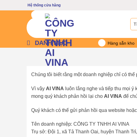
Bỏ
Hệ thống cửa hàng
qua
nội
Tìm
dung
kiế
DANH MỤC
Hàng sẵn kho
Chúng tôi biết rằng một doanh nghiệp chỉ có thể 
Vì vậy
AI VINA
luôn lắng nghe và tiếp thu mọi ý 
mong quý khách phản hồi lại cho
AI VINA
để chú
Quý khách có thể gửi phản hồi qua website hoặc th
Tên doanh nghiệp: CÔNG TY TNHH AI VINA
Trụ sở: Đội 1, xã Tả Thanh Oai, huyện Thanh Tr