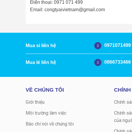
Điện thoại: 0971 071 499
Email: congtyaivietnam@gmail.com
0971071499
Mua sỉ liên hệ
0866733466
Mua lẻ liên hệ
VỀ CHÚNG TÔI
CHÍNH
Giới thiệu
Chính sá
Môi trường làm việc
Chính sá
của ngườ
Báo chí nói về chúng tôi
Chính sá