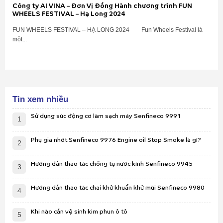
Công ty AI VINA – Đơn Vị Đồng Hành chương trình FUN
WHEELS FESTIVAL – Hạ Long 2024
FUN WHEELS FESTIVAL – HẠ LONG 2024 Fun Wheels Festival là
một...
Tin xem nhiều
Sử dụng súc động cơ làm sạch máy Senfineco 9991
1
Phụ gia nhớt Senfineco 9976 Engine oil Stop Smoke là gì?
2
Hướng dẫn thao tác chống tụ nước kính Senfineco 9945
3
Hướng dẫn thao tác chai khử khuẩn khử mùi Senfineco 9980
4
Khi nào cần vệ sinh kim phun ô tô
5