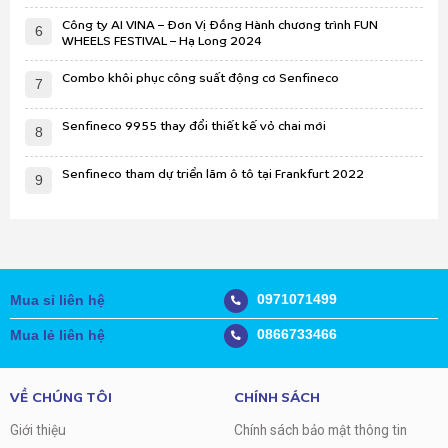
Công ty AI VINA – Đơn Vị Đồng Hành chương trình FUN
6
WHEELS FESTIVAL – Hạ Long 2024
Combo khôi phục công suất động cơ Senfineco
7
Senfineco 9955 thay đổi thiết kế vỏ chai mới
8
Senfineco tham dự triển lãm ô tô tại Frankfurt 2022
9
0971071499
Mua sỉ liên hệ
0866733466
Mua lẻ liên hệ
VỀ CHÚNG TÔI
CHÍNH SÁCH
Giới thiệu
Chính sách bảo mật thông tin