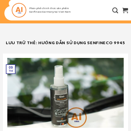
Bỏ
qua
Phân phối chính thức sản phẩm
Senfineco Germany tại Việt Nam
nội
dung
LƯU TRỮ THẺ:
HƯỚNG DẪN SỬ DỤNG SENFINECO 9945
09
Th6