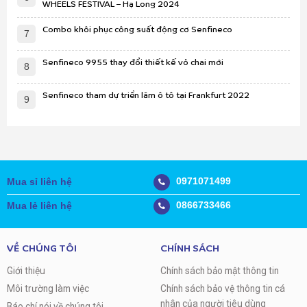
WHEELS FESTIVAL – Hạ Long 2024
Combo khôi phục công suất động cơ Senfineco
7
Senfineco 9955 thay đổi thiết kế vỏ chai mới
8
Senfineco tham dự triển lãm ô tô tại Frankfurt 2022
9
0971071499
Mua sỉ liên hệ
0866733466
Mua lẻ liên hệ
VỀ CHÚNG TÔI
CHÍNH SÁCH
Giới thiệu
Chính sách bảo mật thông tin
Môi trường làm việc
Chính sách bảo vệ thông tin cá
nhân của người tiêu dùng
Báo chí nói về chúng tôi