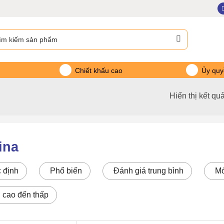
m:
Chiết khấu cao
Ủy quy
Hiển thị kết qu
ina
 định
Phổ biến
Đánh giá trung bình
Mớ
: cao đến thấp