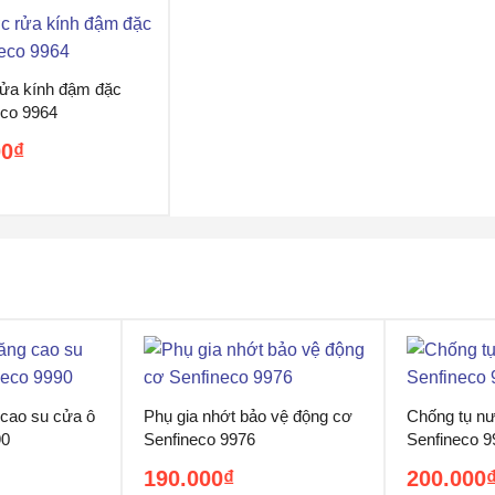
ửa kính đậm đặc
eco 9964
00
₫
5
 cao su cửa ô
Phụ gia nhớt bảo vệ động cơ
Chống tụ nư
90
Senfineco 9976
Senfineco 9
190.000
₫
200.000