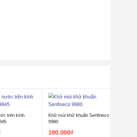
ớc trên kính
Khử mùi khử khuẩn Senfineco
945
9980
₫
190.000
₫