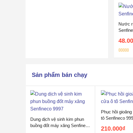
Nước r
Senfin
48.0
Được xếp
hạng
5.00
sao
Sản phẩm bán chạy
Phục hồi gioăng
tô Senfineco 99
Dung dịch vệ sinh kim phun
buồng đốt máy xăng Senfineco
210.000
₫
9997