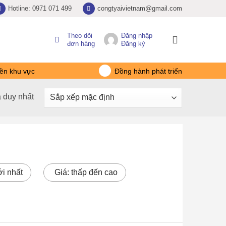
Hotline: 0971 071 499
congtyaivietnam@gmail.com
Theo dõi
Đăng nhập
đơn hàng
Đăng ký
ền khu vực
Đồng hành phát triển
ả duy nhất
i nhất
Giá: thấp đến cao