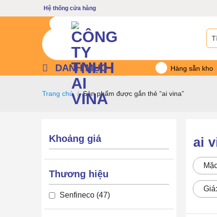
Bỏ
Hệ thống cửa hàng
qua
nội
Tìm
dung
kiế
DANH MỤC
Hàng sẵn kho
Trang chủ
/
Sản phẩm được gắn thẻ “ai vina”
Khoảng giá
ai v
Mặc
Thương hiệu
Giá
Senfineco
47