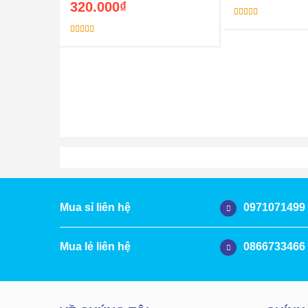
320.000
₫
Được xếp
hạng
5.00
5
sao
Được xếp
hạng
5.00
5
sao
0971071499
Mua sỉ liên hệ
0866733466
Mua lẻ liên hệ