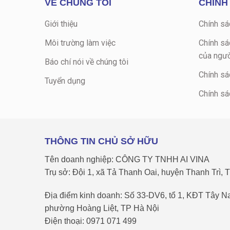
VỀ CHÚNG TÔI
CHÍNH
Giới thiệu
Chính sá
Môi trường làm việc
Chính sá
của ngườ
Báo chí nói về chúng tôi
Chính sá
Tuyển dụng
Chính sá
THÔNG TIN CHỦ SỞ HỮU
Tên doanh nghiệp: CÔNG TY TNHH AI VINA
Trụ sở: Đội 1, xã Tả Thanh Oai, huyện Thanh Trì, 
Địa điểm kinh doanh: Số 33-DV6, tổ 1, KĐT Tây 
phường Hoàng Liệt, TP Hà Nội
Điện thoại: 0971 071 499