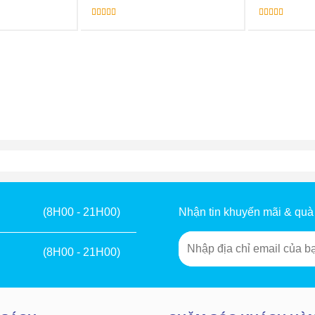
Được xếp
Được xếp
hạng
5.00
5
hạng
5.00
5
sao
sao
Nhận tin khuyến mãi & quà
(8H00 - 21H00)
(8H00 - 21H00)