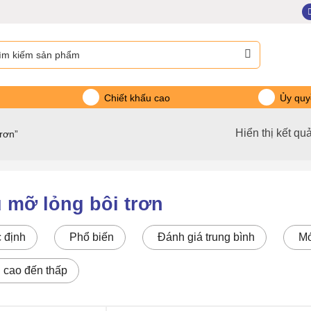
m:
Chiết khấu cao
Ủy quy
Hiển thị kết qu
rơn”
 mỡ lỏng bôi trơn
 định
Phổ biến
Đánh giá trung bình
Mớ
: cao đến thấp