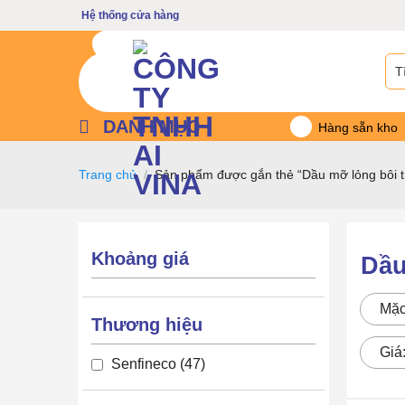
Bỏ
Hệ thống cửa hàng
qua
nội
Tìm
dung
kiế
DANH MỤC
Hàng sẵn kho
Trang chủ
/
Sản phẩm được gắn thẻ “Dầu mỡ lỏng bôi t
Khoảng giá
Dầu
Mặc
Thương hiệu
Giá
Senfineco
47