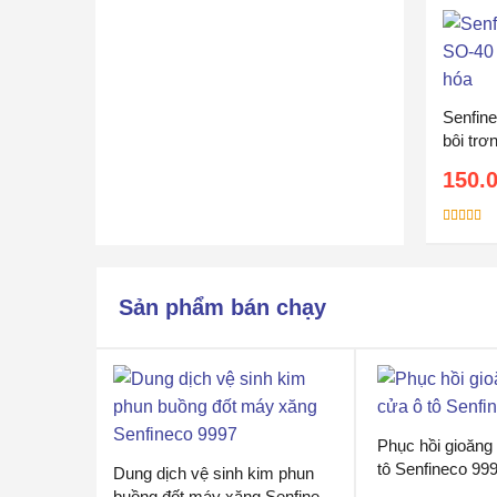
Senfin
bôi trơ
150.
Được xếp
hạng
5.00
sao
Sản phẩm bán chạy
Phục hồi gioăng
tô Senfineco 99
Dung dịch vệ sinh kim phun
buồng đốt máy xăng Senfineco