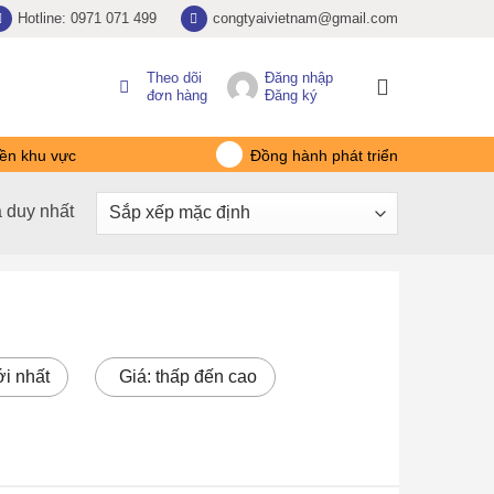
Hotline: 0971 071 499
congtyaivietnam@gmail.com
Theo dõi
Đăng nhập
đơn hàng
Đăng ký
ền khu vực
Đồng hành phát triển
ả duy nhất
i nhất
Giá: thấp đến cao