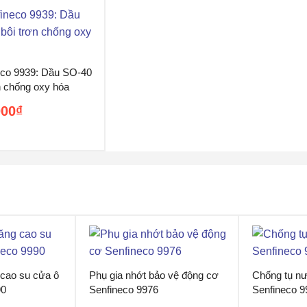
eco 9939: Dầu SO-40
n chống oxy hóa
000
₫
5
 cao su cửa ô
Phụ gia nhớt bảo vệ động cơ
Chống tụ nư
90
Senfineco 9976
Senfineco 9