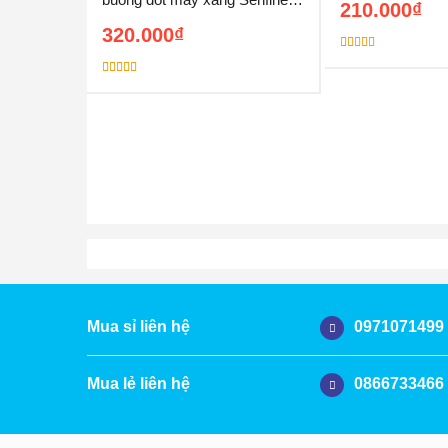
210.000
₫
9997
320.000
₫
Được xếp
hạng
5.00
5
sao
Được xếp
hạng
5.00
5
sao
0971071499
Mua sỉ liên hệ
0866733466
Mua lẻ liên hệ