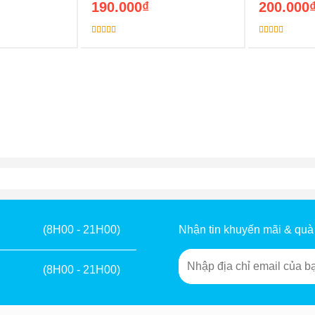
190.000
₫
200.000
Được xếp
Được xếp
hạng
5.00
5
hạng
5.00
5
sao
sao
Nhận tin khuyến mãi & quà
(8H00 - 21H00)
(8H00 - 21H00)