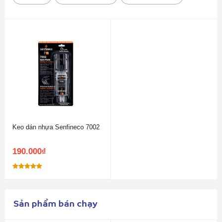
Keo dán nhựa Senfineco 7002
190.000
₫
Được xếp
hạng
5.00
5 sao
Sản phẩm bán chạy