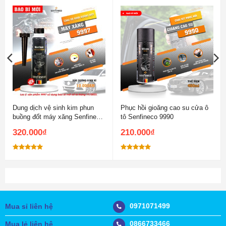
Dung dịch vệ sinh kim phun
Phục hồi gioăng cao su cửa ô
buồng đốt máy xăng Senfineco
tô Senfineco 9990
9997
320.000
₫
210.000
₫
Được xếp
Được xếp
hạng
5.00
hạng
5.00
5 sao
5 sao
0971071499
Mua sỉ liên hệ
0866733466
Mua lẻ liên hệ