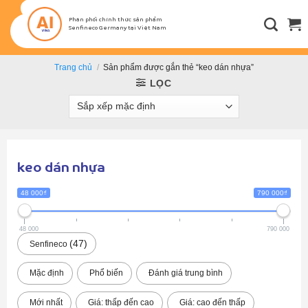
Bỏ
qua
Phân phối chính thức sản phẩm
Senfineco Germany tại Việt Nam
nội
dung
Trang chủ
/
Sản phẩm được gắn thẻ “keo dán nhựa”
LỌC
keo dán nhựa
48 000₫
790 000₫
48 000
790 000
47
Senfineco
Mặc định
Phổ biến
Đánh giá trung bình
Mới nhất
Giá: thấp đến cao
Giá: cao đến thấp