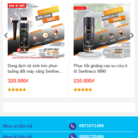
Dung dịch vệ sinh kim phun
Phục hồi gioăng cao su cửa ô
buồng đốt máy xăng Senfineco
tô Senfineco 9990
9997
320.000
₫
210.000
₫
Được xếp
Được xếp
hạng
5.00
hạng
5.00
5 sao
5 sao
0971071499
Mua sỉ liên hệ
0866733466
Mua lẻ liên hệ