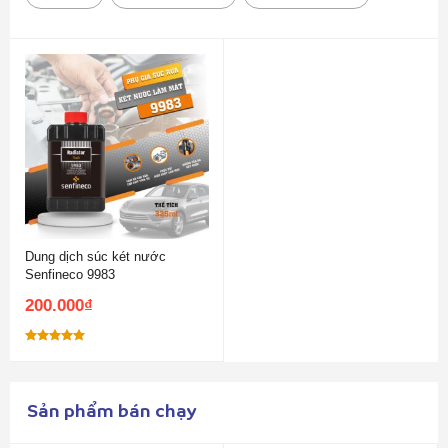
Dung dịch súc két nước
Senfineco 9983
200.000
₫
Được xếp
hạng
5.00
5 sao
Sản phẩm bán chạy