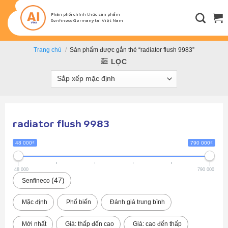
Bỏ
qua
Phân phối chính thức sản phẩm
Senfineco Germany tại Việt Nam
nội
dung
Trang chủ
/
Sản phẩm được gắn thẻ “radiator flush 9983”
LỌC
radiator flush 9983
48 000₫
790 000₫
48 000
790 000
47
Senfineco
Mặc định
Phổ biến
Đánh giá trung bình
Mới nhất
Giá: thấp đến cao
Giá: cao đến thấp