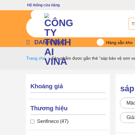
Bỏ
Hệ thống cửa hàng
qua
nội
Tìm
dung
kiế
DANH MỤC
Hàng sẵn kho
Trang chủ
/
Sản phẩm được gắn thẻ “sáp bảo vệ sơn x
Khoảng giá
sáp
Mặc
Thương hiệu
Giá
Senfineco
47