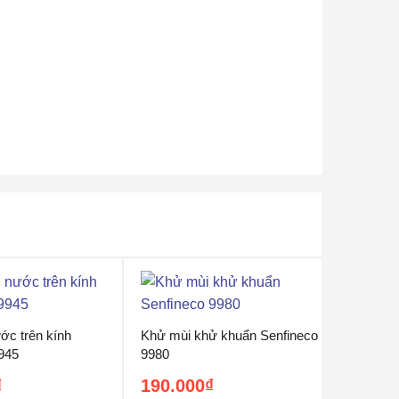
ớc trên kính
Khử mùi khử khuẩn Senfineco
945
9980
₫
190.000
₫