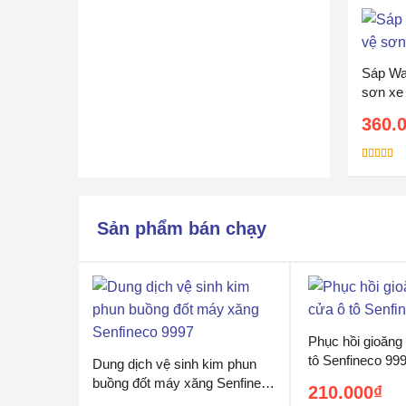
Sáp Wa
sơn xe
360.
Được xếp
hạng
5.00
sao
Sản phẩm bán chạy
Phục hồi gioăng
tô Senfineco 99
Dung dịch vệ sinh kim phun
buồng đốt máy xăng Senfineco
210.000
₫
9997