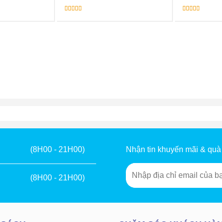
Được xếp
Được xếp
hạng
5.00
5
hạng
5.00
5
sao
sao
Nhận tin khuyến mãi & quà
(8H00 - 21H00)
(8H00 - 21H00)