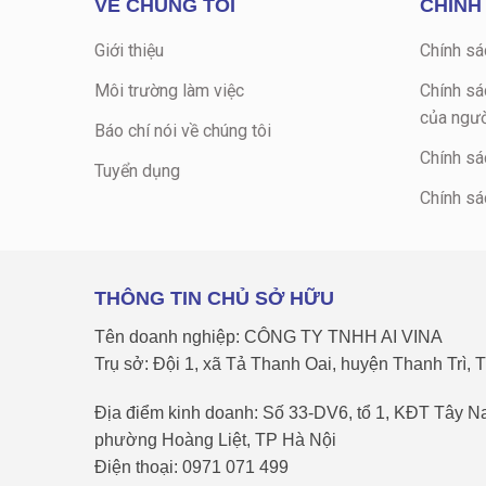
VỀ CHÚNG TÔI
CHÍNH
Giới thiệu
Chính sá
Môi trường làm việc
Chính sá
của ngườ
Báo chí nói về chúng tôi
Chính sá
Tuyển dụng
Chính sá
THÔNG TIN CHỦ SỞ HỮU
Tên doanh nghiệp: CÔNG TY TNHH AI VINA
Trụ sở: Đội 1, xã Tả Thanh Oai, huyện Thanh Trì, 
Địa điểm kinh doanh: Số 33-DV6, tổ 1, KĐT Tây 
phường Hoàng Liệt, TP Hà Nội
Điện thoại: 0971 071 499