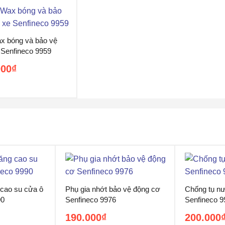
x bóng và bảo vệ
 Senfineco 9959
000
₫
5
 cao su cửa ô
Phụ gia nhớt bảo vệ động cơ
Chống tụ nư
90
Senfineco 9976
Senfineco 9
190.000
₫
200.000