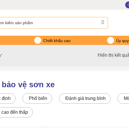
m:
Chiết khấu cao
Ủy quy
Hiển thị kết qu
e”
 bảo vệ sơn xe
 định
Phổ biến
Đánh giá trung bình
Mớ
: cao đến thấp