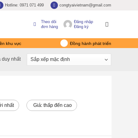
Hotline: 0971 071 499
congtyaivietnam@gmail.com
Theo dõi
Đăng nhập
đơn hàng
Đăng ký
ền khu vực
Đồng hành phát triển
ả duy nhất
i nhất
Giá: thấp đến cao