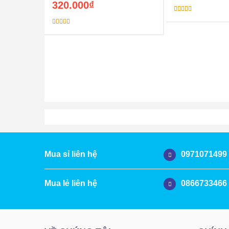
320.000
₫
Được xếp
hạng
5.00
5
sao
Được xếp
hạng
5.00
5
sao
0971071499
Mua sỉ liên hệ
0866733466
Mua lẻ liên hệ