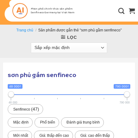
Bỏ
qua
Phân phối chính thức sản phẩm
Senfineco Germany tại Việt Nam
nội
dung
Trang chủ
/
Sản phẩm được gắn thẻ “sơn phủ gầm senfineco”
LỌC
sơn phủ gầm senfineco
48 000₫
790 000₫
48 000
790 000
47
Senfineco
Mặc định
Phổ biến
Đánh giá trung bình
Mới nhất
Giá: thấp đến cao
Giá: cao đến thấp