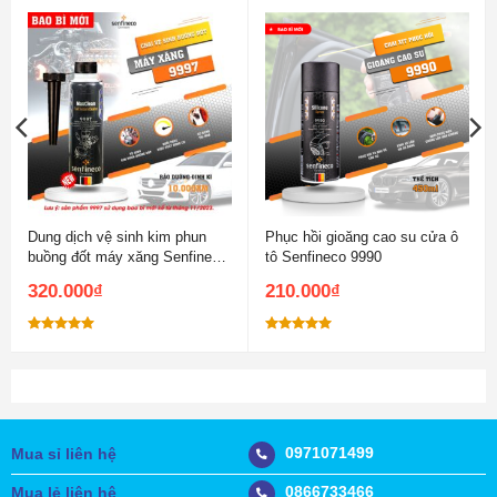
Dung dịch vệ sinh kim phun
Phục hồi gioăng cao su cửa ô
buồng đốt máy xăng Senfineco
tô Senfineco 9990
9997
320.000
₫
210.000
₫
Được xếp
Được xếp
hạng
5.00
hạng
5.00
5 sao
5 sao
0971071499
Mua sỉ liên hệ
0866733466
Mua lẻ liên hệ