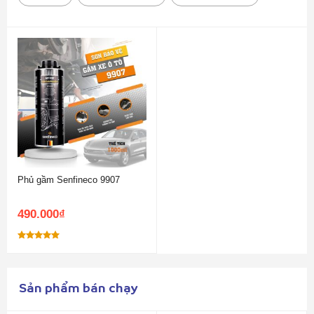
Phủ gầm Senfineco 9907
490.000
₫
Được xếp
hạng
5.00
5 sao
Sản phẩm bán chạy