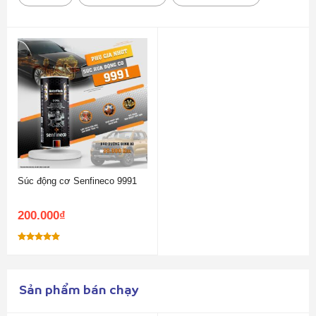
Súc động cơ Senfineco 9991
200.000
₫
Được xếp
hạng
5.00
5 sao
Sản phẩm bán chạy