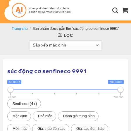
Bỏ
qua
Phân phối chính thức sản phẩm
Senfineco Germany tại Việt Nam
nội
dung
Trang chủ
/
Sản phẩm được gắn thẻ “súc động cơ senfineco 9991”
LỌC
súc động cơ senfineco 9991
48 000₫
790 000₫
48 000
790 000
47
Senfineco
Mặc định
Phổ biến
Đánh giá trung bình
Mới nhất
Giá: thấp đến cao
Giá: cao đến thấp